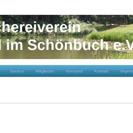
chereiverein
l im Schönbuch e.V
Service
Mitglieder
Vorstand
Kontakt
Impre