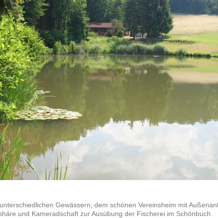
 unterschiedlichen Gewässern, dem schönen Vereinsheim mit Außenan
sphäre und Kameradschaft zur Ausübung der Fischerei im Schönbuch.